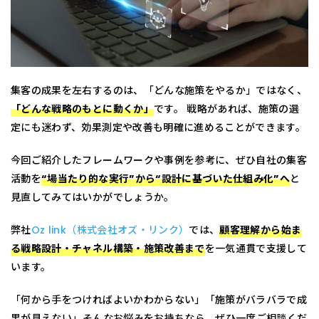
集客の成果を左右するのは、「どんな施策をやるか」ではなく、
「どんな戦略のもとに動くか」
です。 戦略があれば、施策の選
定にも迷わず、効果測定や改善も明確に進めることができます。
今回ご紹介したフレームワークや事例を参考に、ぜひ自社の集客
活動を
“場当たり的な実行”から“設計に基づいた仕組み化”へ
と
見直してみてはいかがでしょうか。
弊社
Oz link（株式会社オズ・リンク）
では、
顧客理解から始ま
る戦略設計・チャネル構築・施策改善まで
を一気通貫で支援して
います。
「何から手をつければよいかわからない」「施策がバラバラで成
果が見えない」――そんなお悩みをお持ちなら、ぜひ一度ご相談くだ