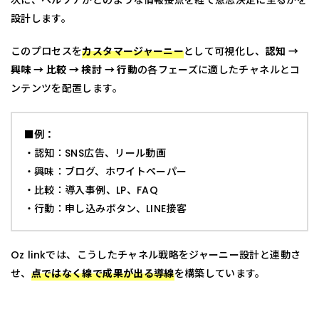
次に、ペルソナがどのような情報接点を経て意思決定に至るかを
設計します。
このプロセスを
カスタマージャーニー
として可視化し、
認知 →
興味 → 比較 → 検討 → 行動
の各フェーズに適したチャネルとコ
ンテンツを配置します。
■例：
・認知：SNS広告、リール動画
・興味：ブログ、ホワイトペーパー
・比較：導入事例、LP、FAQ
・行動：申し込みボタン、LINE接客
Oz linkでは、こうしたチャネル戦略をジャーニー設計と連動さ
せ、
点ではなく線で成果が出る導線
を構築しています。