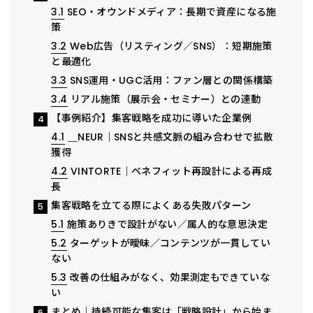
3.1
SEO・オウンドメディア：長期で資産になる施
策
3.2
Web広告（リスティング／SNS）：短期施策
と最適化
3.3
SNS運用・UGC活用：ファン層との関係構築
3.4
リアル施策（展示会・セミナー）との連動
【事例紹介】集客戦略を成功に導いた企業例
4
4.1
＿NEUR｜SNSと共感文脈の組み合わせで拡散
獲得
4.2
VINTORTE｜ベネフィット再設計による再成
長
集客戦略を立てる際によくある失敗パターン
5
5.1
施策ありきで設計がない／属人的な意思決定
5.2
ターゲットが曖昧／コンテンツが一貫してい
ない
5.3
改善の仕組みがなく、効果測定もできていな
い
まとめ｜持続可能な集客は「戦略設計」から始ま
6