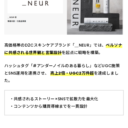
高価格帯のD2Cスキンケアブランド「＿NEUR」では、
ペルソナ
に共感される世界観と言葉設計
を起点に戦略を構築。
ハッシュタグ「#アンダーノイルのある暮らし」などUGC施策
とSNS運用を連携させ、
売上2倍・UGC2万件超
を達成しまし
た。
・共感されるストーリー×SNSで拡散力を最大化
・コンテンツから購買導線までを一貫設計