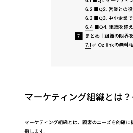
6.1
■Q1. マーケテ
6.2
■Q2. 営業と
6.3
■Q3. 中小企
6.4
■Q4. 組織を
まとめ｜組織の限界
7
7.1
✅ Oz linkの無
マーケティング組織とは？
マーケティング組織とは、顧客のニーズを的確に
指します。