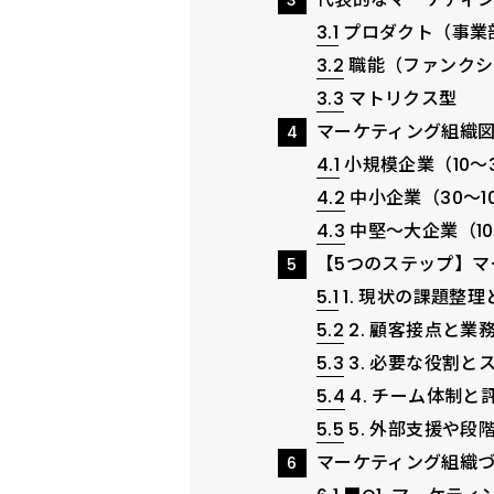
3.1
プロダクト（事業
3.2
職能（ファンクシ
3.3
マトリクス型
マーケティング組織
4
4.1
小規模企業（10〜
4.2
中小企業（30〜1
4.3
中堅〜大企業（1
【5つのステップ】マ
5
5.1
1. 現状の課題整
5.2
2. 顧客接点と業
5.3
3. 必要な役割と
5.4
4. チーム体制と
5.5
5. 外部支援や段
マーケティング組織づ
6