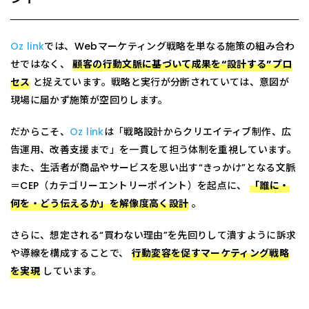
Oz link
では、Webマーケティング戦略を単なる施策の組み合わ
せではなく、
顧客の行動文脈に基づいて成果を“設計する”プロ
セス
と捉えています。戦略と実行が分断されていては、意図が
現場に届かず施策が空回りします。
だからこそ、
Oz link
は「戦略設計からクリエイティブ制作、広
告運用、改善支援まで」を一貫して担う体制を重視しています。
また、生活者が商品やサービスを思い出す“きっかけ”となる文脈
＝CEP（カテゴリーエントリーポイント）を起点に、
「誰に・
何を・どう伝えるか」を解像度高く設計
。
さらに、想定される“買わない理由”を先回りして潰すように訴求
や導線を構成することで、
行動変容を促すマーケティング戦略
を実現
しています。