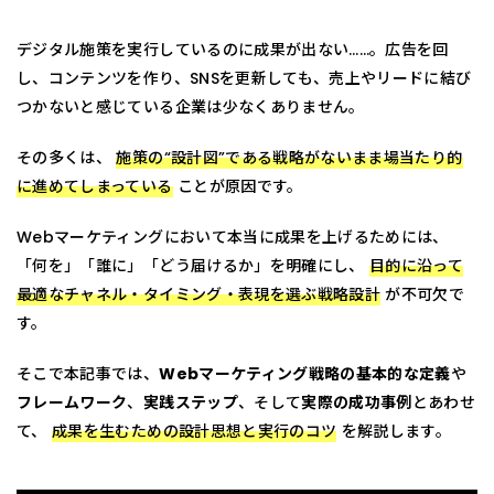
デジタル施策を実行しているのに成果が出ない……。広告を回
し、コンテンツを作り、SNSを更新しても、売上やリードに結び
つかないと感じている企業は少なくありません。
その多くは、
施策の“設計図”である戦略がないまま場当たり的
に進めてしまっている
ことが原因です。
Webマーケティングにおいて本当に成果を上げるためには、
「何を」「誰に」「どう届けるか」を明確にし、
目的に沿って
最適なチャネル・タイミング・表現を選ぶ戦略設計
が不可欠で
す。
そこで本記事では、
Webマーケティング戦略の基本的な定義
や
フレームワーク
、
実践ステップ
、そして
実際の成功事例
とあわせ
て、
成果を生むための設計思想と実行のコツ
を解説します。