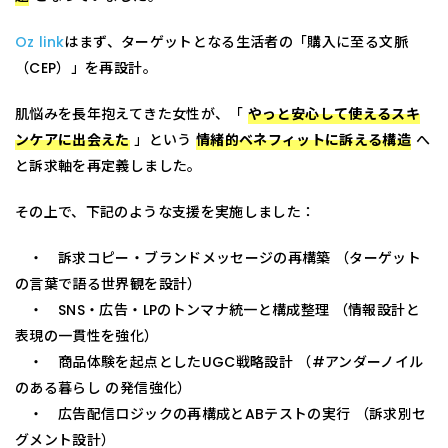
Oz link
はまず、ターゲットとなる生活者の「購入に至る文脈
（CEP）」を再設計。
肌悩みを長年抱えてきた女性が、「
やっと安心して使えるスキ
ンケアに出会えた
」という
情緒的ベネフィットに訴える構造
へ
と訴求軸を再定義しました。
その上で、下記のような支援を実施しました：
・ 訴求コピー・ブランドメッセージの再構築 （ターゲット
の言葉で語る世界観を設計）
・ SNS・広告・LPのトンマナ統一と構成整理 （情報設計と
表現の一貫性を強化）
・ 商品体験を起点としたUGC戦略設計 （#アンダーノイル
のある暮らし の発信強化）
・ 広告配信ロジックの再構成とABテストの実行 （訴求別セ
グメント設計）