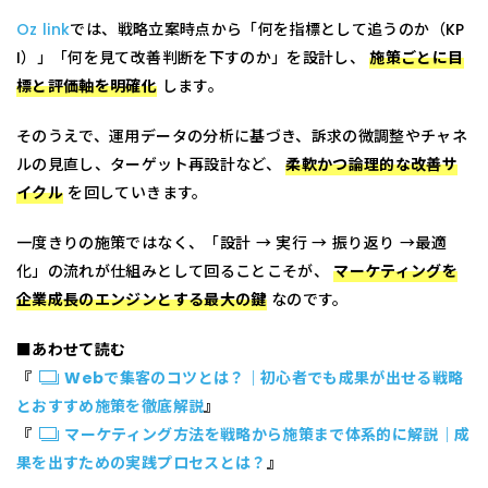
Oz link
では、戦略立案時点から「何を指標として追うのか（KP
I）」「何を見て改善判断を下すのか」を設計し、
施策ごとに目
標と評価軸を明確化
します。
そのうえで、運用データの分析に基づき、訴求の微調整やチャネ
ルの見直し、ターゲット再設計など、
柔軟かつ論理的な改善サ
イクル
を回していきます。
一度きりの施策ではなく、「設計 → 実行 → 振り返り →最適
化」の流れが仕組みとして回ることこそが、
マーケティングを
企業成長のエンジンとする最大の鍵
なのです。
■あわせて読む
『
Webで集客のコツとは？｜初心者でも成果が出せる戦略
とおすすめ施策を徹底解説
』
『
マーケティング方法を戦略から施策まで体系的に解説｜成
果を出すための実践プロセスとは？
』