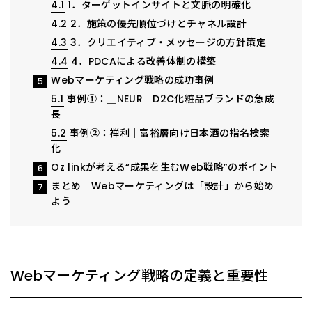
4.1
1．ターゲットインサイトと文脈の明確化
4.2
2．施策の優先順位づけとチャネル設計
4.3
3．クリエイティブ・メッセージの方針策定
4.4
4．PDCAによる改善体制の構築
Webマーケティング戦略の成功事例
5
5.1
事例①：＿NEUR｜D2C化粧品ブランドの急成
長
5.2
事例②：禅利｜富裕層向け日本酒の指名検索
化
Oz linkが考える“成果を生むWeb戦略”のポイント
6
まとめ｜Webマーケティングは「設計」から始め
7
よう
Webマーケティング戦略の定義と重要性