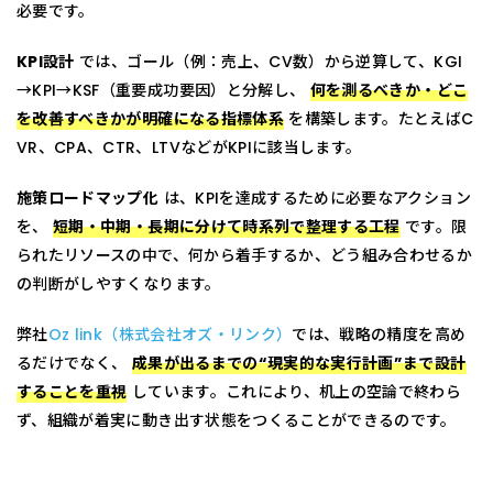
必要です。
KPI設計
では、ゴール（例：売上、CV数）から逆算して、KGI
→KPI→KSF（重要成功要因）と分解し、
何を測るべきか・どこ
を改善すべきかが明確になる指標体系
を構築します。たとえばC
VR、CPA、CTR、LTVなどがKPIに該当します。
施策ロードマップ化
は、KPIを達成するために必要なアクション
を、
短期・中期・長期に分けて時系列で整理する工程
です。限
られたリソースの中で、何から着手するか、どう組み合わせるか
の判断がしやすくなります。
弊社
Oz link（株式会社オズ・リンク）
では、戦略の精度を高め
るだけでなく、
成果が出るまでの“現実的な実行計画”まで設計
することを重視
しています。これにより、机上の空論で終わら
ず、組織が着実に動き出す状態をつくることができるのです。