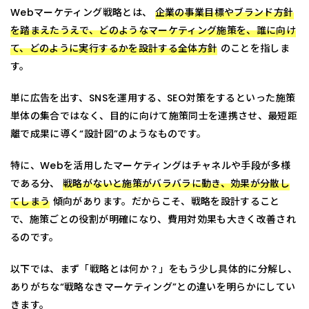
Webマーケティング戦略とは、
企業の事業目標やブランド方針
を踏まえたうえで、どのようなマーケティング施策を、誰に向け
て、どのように実行するかを設計する全体方針
のことを指しま
す。
単に広告を出す、SNSを運用する、SEO対策をする――といった施策
単体の集合ではなく、目的に向けて施策同士を連携させ、最短距
離で成果に導く“設計図”のようなものです。
特に、Webを活用したマーケティングはチャネルや手段が多様
である分、
戦略がないと施策がバラバラに動き、効果が分散し
てしまう
傾向があります。だからこそ、戦略を設計すること
で、施策ごとの役割が明確になり、費用対効果も大きく改善され
るのです。
以下では、まず「戦略とは何か？」をもう少し具体的に分解し、
ありがちな“戦略なきマーケティング”との違いを明らかにしてい
きます。