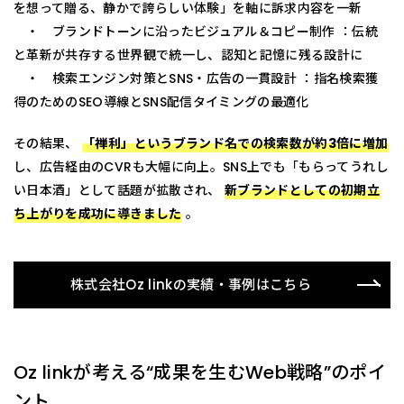
を想って贈る、静かで誇らしい体験」を軸に訴求内容を一新
・ ブランドトーンに沿ったビジュアル＆コピー制作 ：伝統
と革新が共存する世界観で統一し、認知と記憶に残る設計に
・ 検索エンジン対策とSNS・広告の一貫設計 ：指名検索獲
得のためのSEO導線とSNS配信タイミングの最適化
その結果、
「禅利」というブランド名での検索数が約3倍に増加
し、広告経由のCVRも大幅に向上。SNS上でも「もらってうれし
い日本酒」として話題が拡散され、
新ブランドとしての初期立
ち上がりを成功に導きました
。
株式会社Oz linkの実績・事例はこちら
Oz linkが考える“成果を生むWeb戦略”のポイ
ント