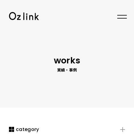
© 2026 Oz link Inc.
works
実績・事例
category