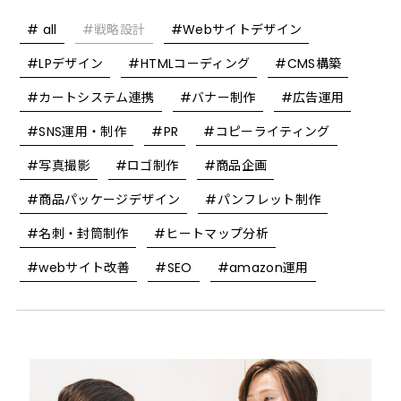
# all
#戦略設計
#Webサイトデザイン
#LPデザイン
#HTMLコーディング
#CMS構築
#カートシステム連携
#バナー制作
#広告運用
#SNS運用・制作
#PR
#コピーライティング
#写真撮影
#ロゴ制作
#商品企画
#商品パッケージデザイン
#パンフレット制作
#名刺・封筒制作
#ヒートマップ分析
#webサイト改善
#SEO
#amazon運用