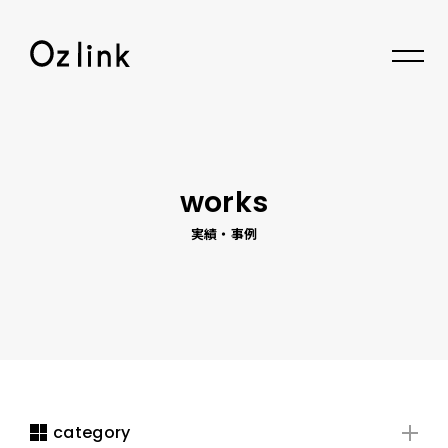
© 2026 Oz link Inc.
works
実績・事例
category