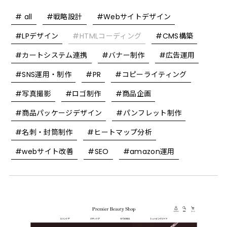
# all
#戦略設計
#Webサイトデザイン
#LPデザイン
#HTMLコーディング
#CMS構築
#カートシステム連携
#バナー制作
#広告運用
#SNS運用・制作
#PR
#コピーライティング
#写真撮影
#ロゴ制作
#商品企画
#商品パッケージデザイン
#パンフレット制作
#名刺・封筒制作
#ヒートマップ分析
#webサイト改善
#SEO
#amazon運用